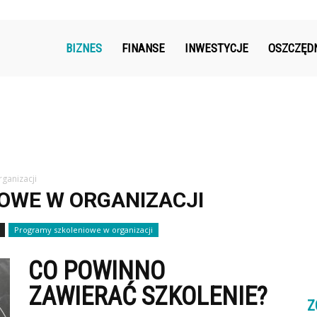
k.pl
BIZNES
FINANSE
INWESTYCJE
OSZCZĘD
ganizacji
OWE W ORGANIZACJI
Programy szkoleniowe w organizacji
CO POWINNO
ZAWIERAĆ SZKOLENIE?
Z