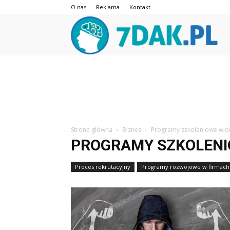
O nas
Reklama
Kontakt
7da
Strona główna
Biznes
Programy szkoleniowe w or
PROGRAMY SZKOLENI
Proces rekrutacyjny
Programy rozwojowe w firmach