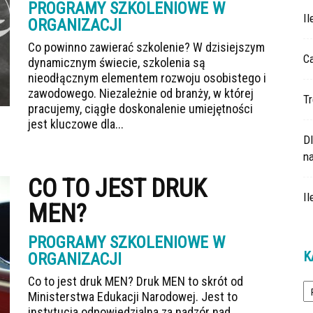
PROGRAMY SZKOLENIOWE W
I
ORGANIZACJI
Co powinno zawierać szkolenie? W dzisiejszym
Ca
dynamicznym świecie, szkolenia są
nieodłącznym elementem rozwoju osobistego i
zawodowego. Niezależnie od branży, w której
Tr
pracujemy, ciągłe doskonalenie umiejętności
jest kluczowe dla...
D
na
CO TO JEST DRUK
Il
MEN?
PROGRAMY SZKOLENIOWE W
K
ORGANIZACJI
Ka
Co to jest druk MEN? Druk MEN to skrót od
Ministerstwa Edukacji Narodowej. Jest to
instytucja odpowiedzialna za nadzór nad