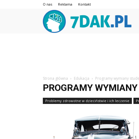
O nas
Reklama
Kontakt
7da
Strona główna
Edukacja
Programy wymiany stude
PROGRAMY WYMIANY 
Problemy zdrowotne w dzieciństwie i ich leczenie
P
Programy wsparcia dla osób niepełnosprawnych