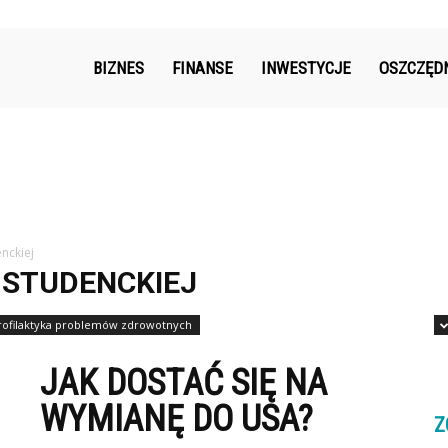
k.pl
BIZNES
FINANSE
INWESTYCJE
OSZCZĘD
nckiej
STUDENCKIEJ
rofilaktyka problemów zdrowotnych
JAK DOSTAĆ SIĘ NA
WYMIANĘ DO USA?
Z