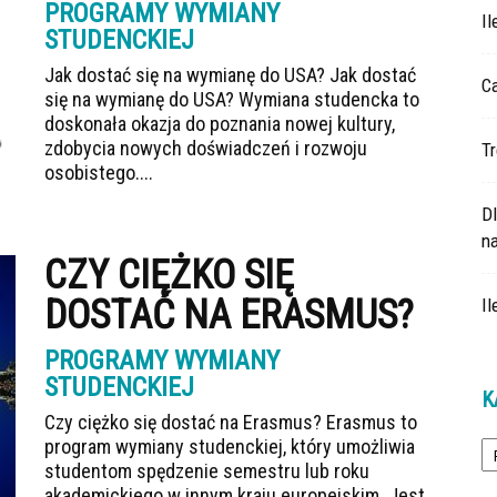
PROGRAMY WYMIANY
I
STUDENCKIEJ
Jak dostać się na wymianę do USA? Jak dostać
Ca
się na wymianę do USA? Wymiana studencka to
doskonała okazja do poznania nowej kultury,
zdobycia nowych doświadczeń i rozwoju
Tr
osobistego....
D
na
CZY CIĘŻKO SIĘ
DOSTAĆ NA ERASMUS?
Il
PROGRAMY WYMIANY
STUDENCKIEJ
K
Czy ciężko się dostać na Erasmus? Erasmus to
Ka
program wymiany studenckiej, który umożliwia
studentom spędzenie semestru lub roku
akademickiego w innym kraju europejskim. Jest