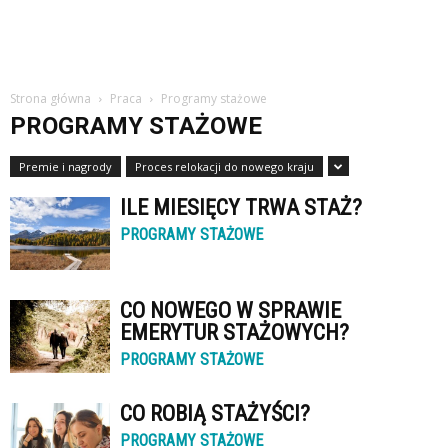
Strona główna
Praca
Programy stażowe
PROGRAMY STAŻOWE
Premie i nagrody
Proces relokacji do nowego kraju
ILE MIESIĘCY TRWA STAŻ?
PROGRAMY STAŻOWE
CO NOWEGO W SPRAWIE
EMERYTUR STAŻOWYCH?
PROGRAMY STAŻOWE
CO ROBIĄ STAŻYŚCI?
PROGRAMY STAŻOWE