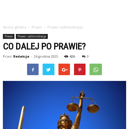
Strona główna
Prawo
Prawo i administracja
Prawo
Prawo i administracja
CO DALEJ PO PRAWIE?
Przez
Redakcja
-
26 grudnia 2023
426
0