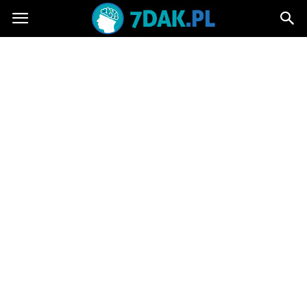
7dak.pl