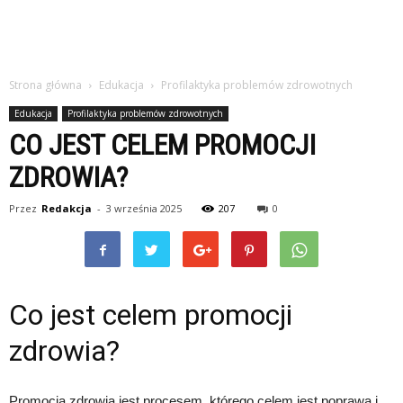
Strona główna
Edukacja
Profilaktyka problemów zdrowotnych
Edukacja
Profilaktyka problemów zdrowotnych
CO JEST CELEM PROMOCJI
ZDROWIA?
Przez
Redakcja
-
3 września 2025
207
0
Co jest celem promocji
zdrowia?
Promocja zdrowia jest procesem, którego celem jest poprawa i