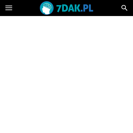
7dak.pl