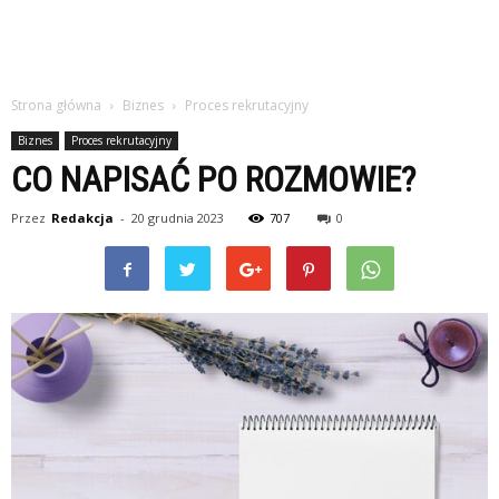
Strona główna
Biznes
Proces rekrutacyjny
Biznes
Proces rekrutacyjny
CO NAPISAĆ PO ROZMOWIE?
Przez
Redakcja
-
20 grudnia 2023
707
0