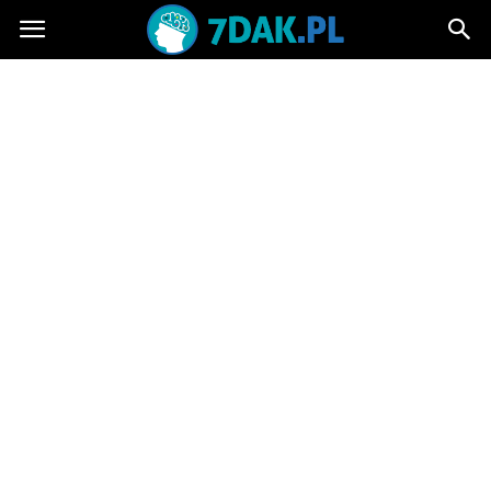
7dak.pl