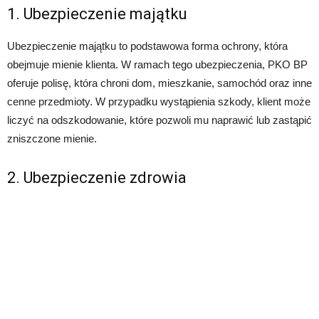
1. Ubezpieczenie majątku
Ubezpieczenie majątku to podstawowa forma ochrony, która
obejmuje mienie klienta. W ramach tego ubezpieczenia, PKO BP
oferuje polisę, która chroni dom, mieszkanie, samochód oraz inne
cenne przedmioty. W przypadku wystąpienia szkody, klient może
liczyć na odszkodowanie, które pozwoli mu naprawić lub zastąpić
zniszczone mienie.
2. Ubezpieczenie zdrowia