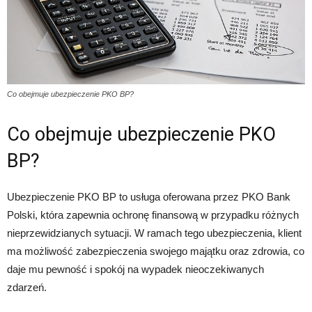
Co obejmuje ubezpieczenie PKO BP?
Co obejmuje ubezpieczenie PKO
BP?
Ubezpieczenie PKO BP to usługa oferowana przez PKO Bank
Polski, która zapewnia ochronę finansową w przypadku różnych
nieprzewidzianych sytuacji. W ramach tego ubezpieczenia, klient
ma możliwość zabezpieczenia swojego majątku oraz zdrowia, co
daje mu pewność i spokój na wypadek nieoczekiwanych
zdarzeń.