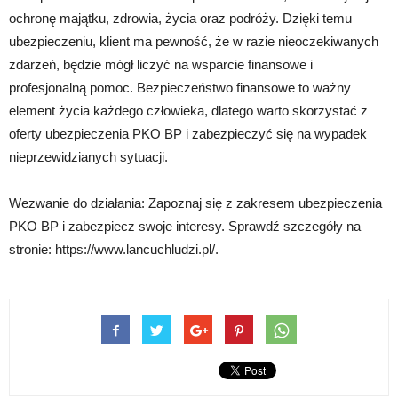
ochronę majątku, zdrowia, życia oraz podróży. Dzięki temu
ubezpieczeniu, klient ma pewność, że w razie nieoczekiwanych
zdarzeń, będzie mógł liczyć na wsparcie finansowe i
profesjonalną pomoc. Bezpieczeństwo finansowe to ważny
element życia każdego człowieka, dlatego warto skorzystać z
oferty ubezpieczenia PKO BP i zabezpieczyć się na wypadek
nieprzewidzianych sytuacji.
Wezwanie do działania: Zapoznaj się z zakresem ubezpieczenia
PKO BP i zabezpiecz swoje interesy. Sprawdź szczegóły na
stronie: https://www.lancuchludzi.pl/.