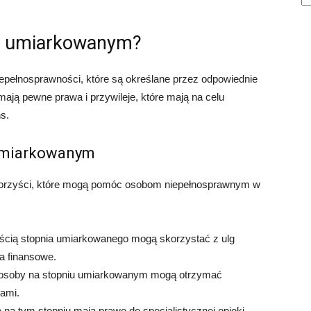
iu umiarkowanym?
niepełnosprawności, które są określane przez odpowiednie
 mają pewne prawa i przywileje, które mają na celu
s.
 umiarkowanym
korzyści, które mogą pomóc osobom niepełnosprawnym w
cią stopnia umiarkowanego mogą skorzystać z ulg
a finansowe.
 osoby na stopniu umiarkowanym mogą otrzymać
kami.
a tym stopniu mają prawo do specjalistycznej opieki