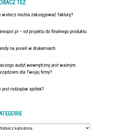
OBACZ TEŻ
le wstecz można zaksięgować fakturę?
nexpol.pl – od projektu do finalnego produktu
endy na jesień w drukarniach
laczego audyt wewnętrzny jest ważnym
rzędziem dla Twojej firmy?
e jest rodzajów spółek?
ATEGORIE
tegorie