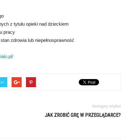
go
ych z tytułu opieki nad dzieckiem
u pracy
stan zdrowia lub niepełnosprawność
aki.pl/
ter
Następny artykuł
JAK ZROBIĆ GRĘ W PRZEGLĄDARCE?