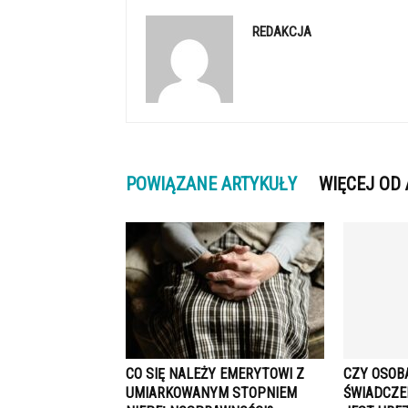
REDAKCJA
POWIĄZANE ARTYKUŁY
WIĘCEJ OD
CO SIĘ NALEŻY EMERYTOWI Z
CZY OSOB
UMIARKOWANYM STOPNIEM
ŚWIADCZE