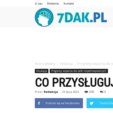
O nas
Reklama
Kontakt
7da
Strona główna
Edukacja
Programy wsparcia dla 
Edukacja
Programy wsparcia dla osób niepełnosprawnych
CO PRZYSŁUGU
Przez
Redakcja
-
25 lipca 2025
272
0
Podziel się na Facebooku
Tweet (Ćw