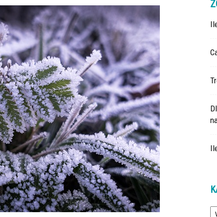
Z
I
Ca
Tr
D
na
Il
K
Ka