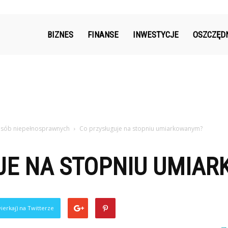
k.pl
BIZNES
FINANSE
INWESTYCJE
OSZCZĘD
osób niepełnosprawnych
Co przysługuje na stopniu umiarkowanym?
JE NA STOPNIU UMIA
ierkaj) na Twitterze