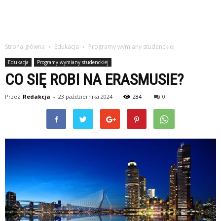
Strona główna
Edukacja
Programy wymiany studenckiej
Edukacja
Programy wymiany studenckiej
CO SIĘ ROBI NA ERASMUSIE?
Przez
Redakcja
-
23 października 2024
284
0