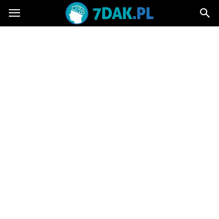
7dak.pl