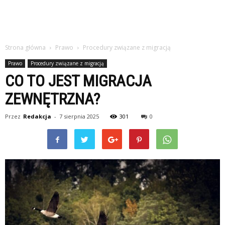
Strona główna
Prawo
Procedury związane z migracją
Prawo
Procedury związane z migracją
CO TO JEST MIGRACJA
ZEWNĘTRZNA?
Przez
Redakcja
-
7 sierpnia 2025
301
0