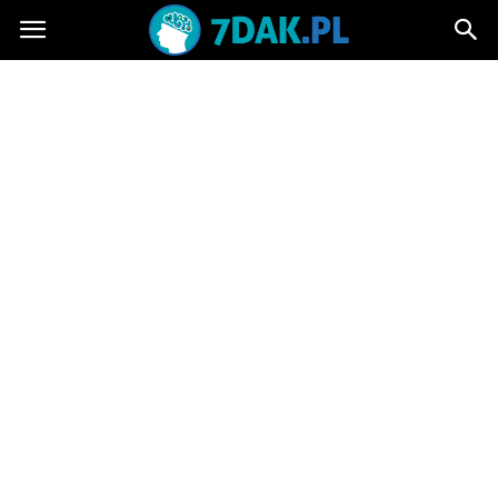
7dak.pl