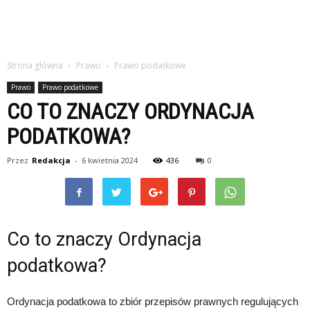
Strona główna
Prawo
Prawo podatkowe
Prawo
Prawo podatkowe
CO TO ZNACZY ORDYNACJA
PODATKOWA?
Przez
Redakcja
-
6 kwietnia 2024
436
0
Co to znaczy Ordynacja
podatkowa?
Ordynacja podatkowa to zbiór przepisów prawnych regulujących