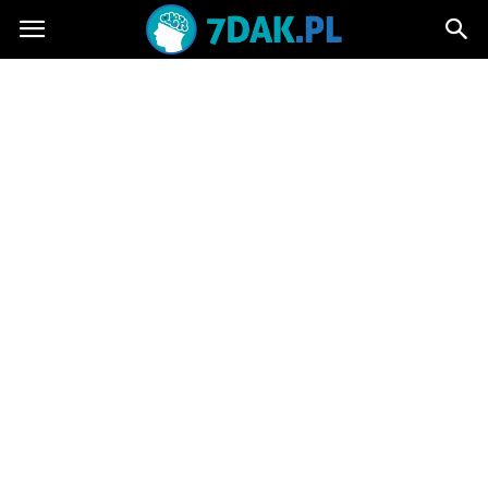
7dak.pl