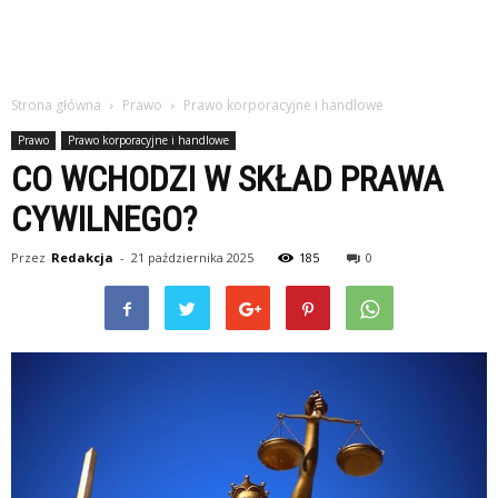
Strona główna
Prawo
Prawo korporacyjne i handlowe
Prawo
Prawo korporacyjne i handlowe
CO WCHODZI W SKŁAD PRAWA
CYWILNEGO?
Przez
Redakcja
-
21 października 2025
185
0