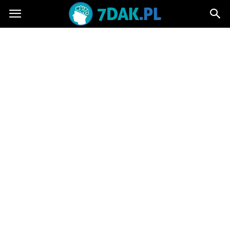
7dak.pl