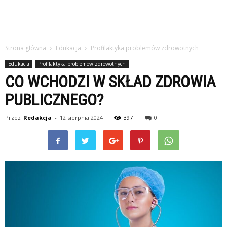
Strona główna
Edukacja
Profilaktyka problemów zdrowotnych
Edukacja
Profilaktyka problemów zdrowotnych
CO WCHODZI W SKŁAD ZDROWIA
PUBLICZNEGO?
Przez
Redakcja
-
12 sierpnia 2024
397
0