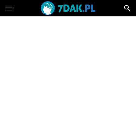
7dak.pl