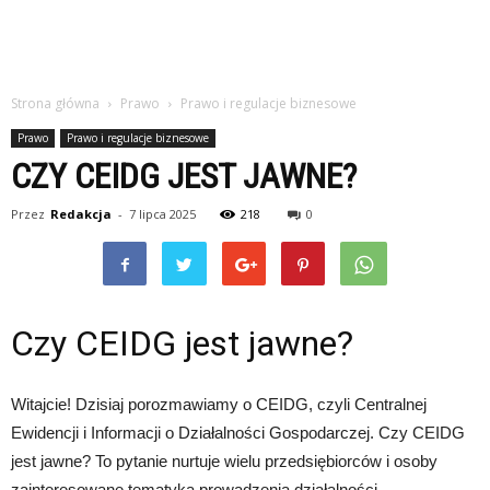
Strona główna
Prawo
Prawo i regulacje biznesowe
Prawo
Prawo i regulacje biznesowe
CZY CEIDG JEST JAWNE?
Przez
Redakcja
-
7 lipca 2025
218
0
Czy CEIDG jest jawne?
Witajcie! Dzisiaj porozmawiamy o CEIDG, czyli Centralnej
Ewidencji i Informacji o Działalności Gospodarczej. Czy CEIDG
jest jawne? To pytanie nurtuje wielu przedsiębiorców i osoby
zainteresowane tematyką prowadzenia działalności