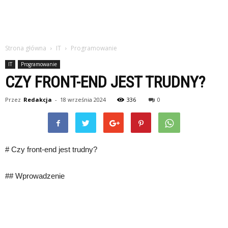
Strona główna
IT
Programowanie
IT
Programowanie
CZY FRONT-END JEST TRUDNY?
Przez
Redakcja
-
18 września 2024
336
0
# Czy front-end jest trudny?
## Wprowadzenie