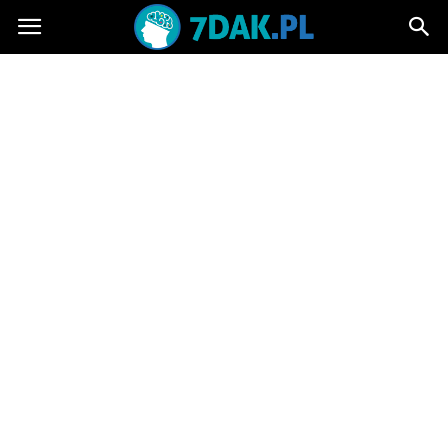
7dak.pl