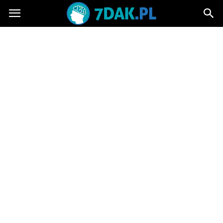
7dak.pl