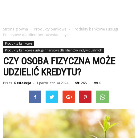
Strona główna
Produkty bankowe
Produkty bankowe i usługi
finansowe dla klientów indywidualnych
Produkty bankowe
Produkty bankowe i usługi finansowe dla klientów indywidualnych
CZY OSOBA FIZYCZNA MOŻE
UDZIELIĆ KREDYTU?
Przez
Redakcja
-
1 października 2024
265
0