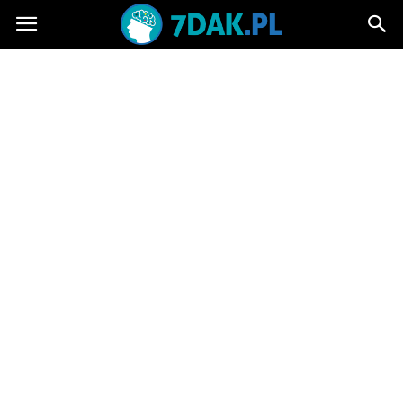
7dak.pl