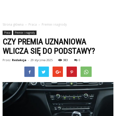
Strona główna
Praca
Premie i nagrody
Praca
Premie i nagrody
CZY PREMIA UZNANIOWA
WLICZA SIĘ DO PODSTAWY?
Przez
Redakcja
-
29 stycznia 2025
383
0