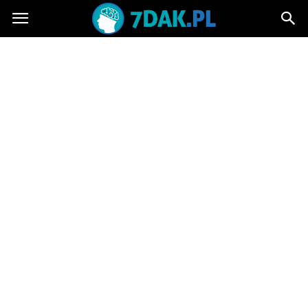
7dak.pl