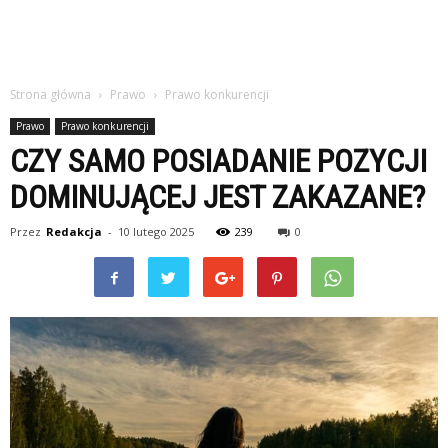
Strona główna
Prawo
Prawo konkurencji
Prawo
Prawo konkurencji
CZY SAMO POSIADANIE POZYCJI
DOMINUJĄCEJ JEST ZAKAZANE?
Przez
Redakcja
-
10 lutego 2025
239
0