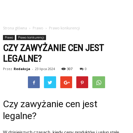
Strona główna
Prawo
Prawo konkurencji
Prawo
Prawo konkurencji
CZY ZAWYŻANIE CEN JEST
LEGALNE?
Przez
Redakcja
-
23 lipca 2024
307
0
Czy zawyżanie cen jest
legalne?
W dzisiejszych czasach, kiedy ceny produktów i usług stale