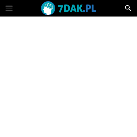
7dak.pl