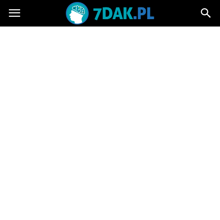
7dak.pl