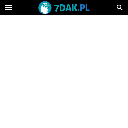
7dak.pl