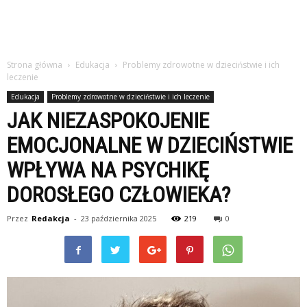
Strona główna
Edukacja
Problemy zdrowotne w dzieciństwie i ich
leczenie
Edukacja
Problemy zdrowotne w dzieciństwie i ich leczenie
JAK NIEZASPOKOJENIE
EMOCJONALNE W DZIECIŃSTWIE
WPŁYWA NA PSYCHIKĘ
DOROSŁEGO CZŁOWIEKA?
Przez
Redakcja
-
23 października 2025
219
0