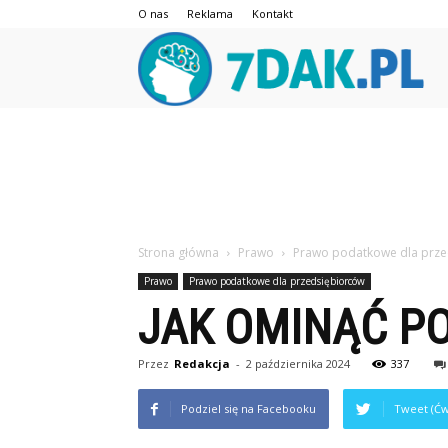
O nas
Reklama
Kontakt
7da
Strona główna
Prawo
Prawo podatkowe dla prze
Prawo
Prawo podatkowe dla przedsiębiorców
JAK OMINĄĆ P
Przez
Redakcja
-
2 października 2024
337
Podziel się na Facebooku
Tweet (Ćw