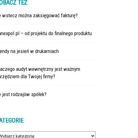
OBACZ TEŻ
le wstecz można zaksięgować fakturę?
nexpol.pl – od projektu do finalnego produktu
endy na jesień w drukarniach
laczego audyt wewnętrzny jest ważnym
rzędziem dla Twojej firmy?
e jest rodzajów spółek?
ATEGORIE
tegorie