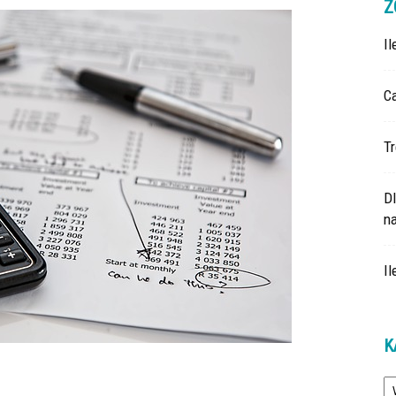
Z
I
Ca
Tr
D
na
Il
K
Ka