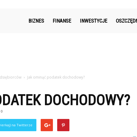
k.pl
BIZNES
FINANSE
INWESTYCJE
OSZCZĘD
dsiębiorców
Jak ominąć podatek dochodowy?
ODATEK DOCHODOWY?
0
ierkaj) na Twitterze