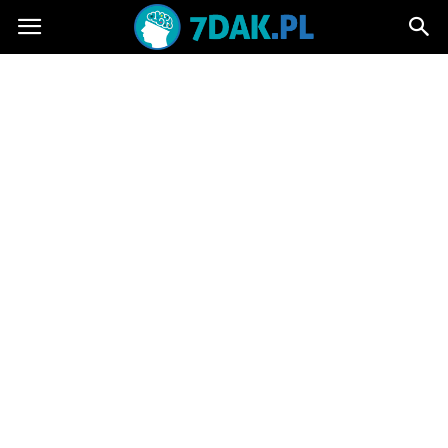
7dak.pl