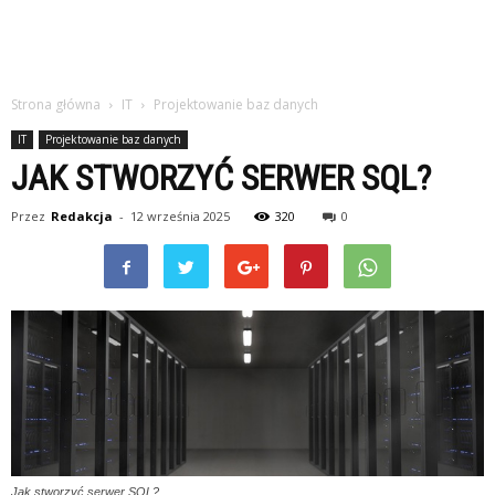
Strona główna
IT
Projektowanie baz danych
IT
Projektowanie baz danych
JAK STWORZYĆ SERWER SQL?
Przez
Redakcja
-
12 września 2025
320
0
Jak stworzyć serwer SQL?