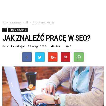
Strona główna
IT
Programowanie
IT
Programowanie
JAK ZNALEŹĆ PRACĘ W SEO?
Przez
Redakcja
-
25 lutego 2025
249
0