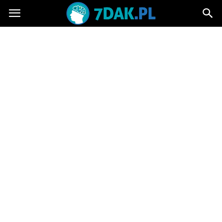
7dak.pl