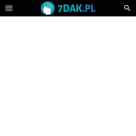
7dak.pl