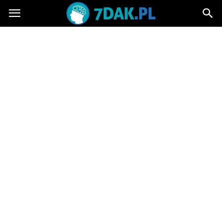
7dak.pl