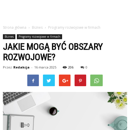
Strona główna
Biznes
Programy rozwojowe w firmach
Biznes
Programy rozwojowe w firmach
JAKIE MOGĄ BYĆ OBSZARY
ROZWOJOWE?
Przez
Redakcja
-
16 marca 2025
206
0