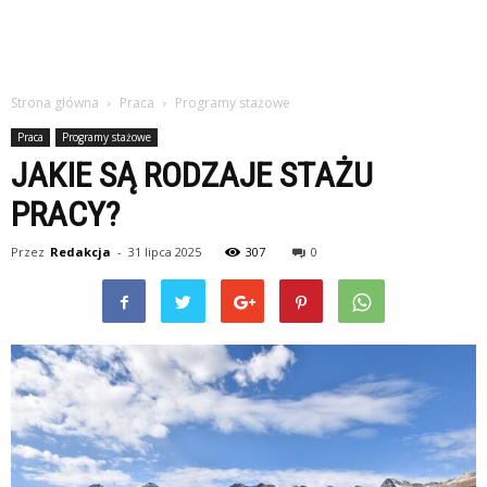
Strona główna
Praca
Programy stażowe
Praca
Programy stażowe
JAKIE SĄ RODZAJE STAŻU
PRACY?
Przez
Redakcja
-
31 lipca 2025
307
0