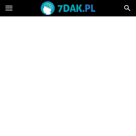
7dak.pl