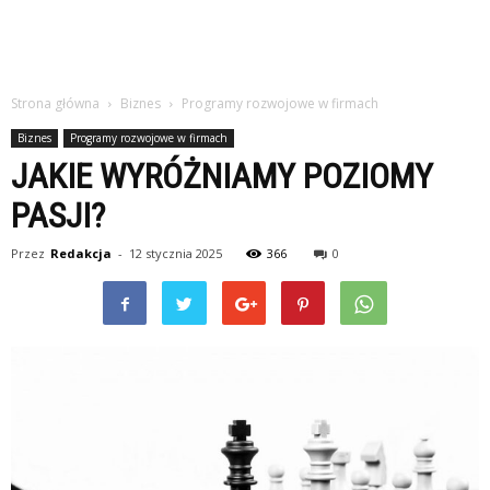
Strona główna
Biznes
Programy rozwojowe w firmach
Biznes
Programy rozwojowe w firmach
JAKIE WYRÓŻNIAMY POZIOMY
PASJI?
Przez
Redakcja
-
12 stycznia 2025
366
0