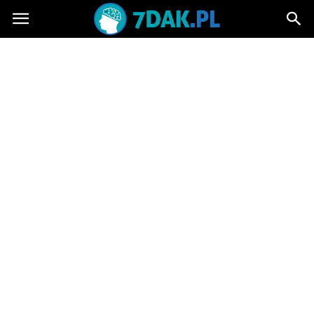
7dak.pl