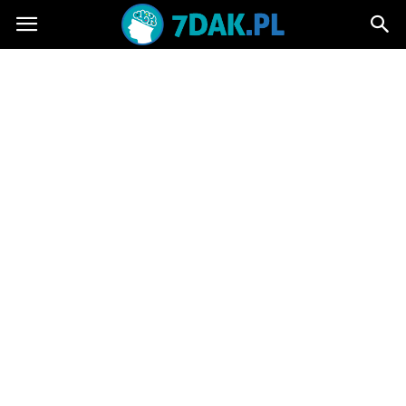
7dak.pl