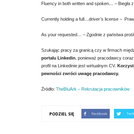
Fluency in both written and spoken… – Biegła
Currently holding a full…driver’s license – Pra
As your requested… – Zgodnie z państwa pro
Szukając pracy za granicą czy w firmach międ
portalu Linkedin
, ponieważ pracodawcy coraz c
profil na Linkedinie jest wirtualnym CV.
Korzyst
pewności zwróci uwagę pracodawcy.
Źródło:
TheBluArk – Rekrutacja pracowników
PODZIEL SIĘ
Facebook
Twit