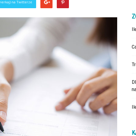
ierkaj) na Twitterze
Z
I
Ca
Tr
D
na
Il
K