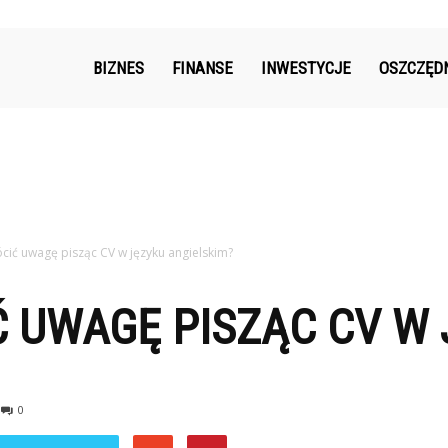
k.pl
BIZNES
FINANSE
INWESTYCJE
OSZCZĘD
cić uwagę pisząc CV w języku angielskim?
 UWAGĘ PISZĄC CV W 
0