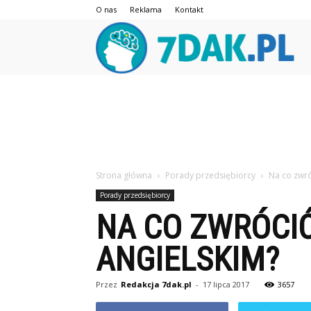
O nas
Reklama
Kontakt
7da
Strona główna
Porady przedsiębiorcy
Na co zwró
Porady przedsiębiorcy
NA CO ZWRÓCIĆ
ANGIELSKIM?
Przez
Redakcja 7dak.pl
-
17 lipca 2017
3657