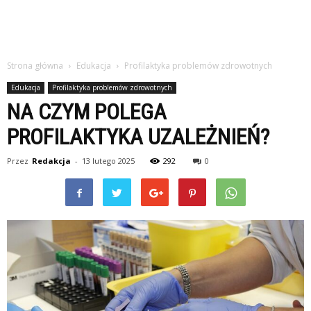
Strona główna
Edukacja
Profilaktyka problemów zdrowotnych
Edukacja
Profilaktyka problemów zdrowotnych
NA CZYM POLEGA
PROFILAKTYKA UZALEŻNIEŃ?
Przez
Redakcja
-
13 lutego 2025
292
0