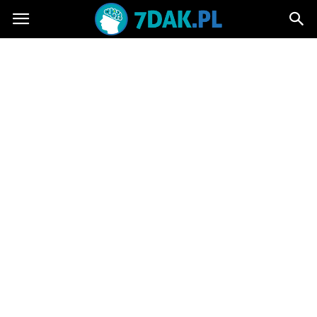
7dak.pl