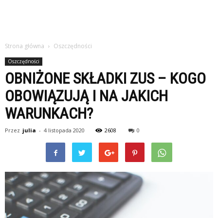
Strona główna
Oszczędności
Oszczędności
OBNIŻONE SKŁADKI ZUS – KOGO
OBOWIĄZUJĄ I NA JAKICH
WARUNKACH?
Przez
julia
-
4 listopada 2020
2608
0