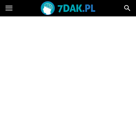
7dak.pl