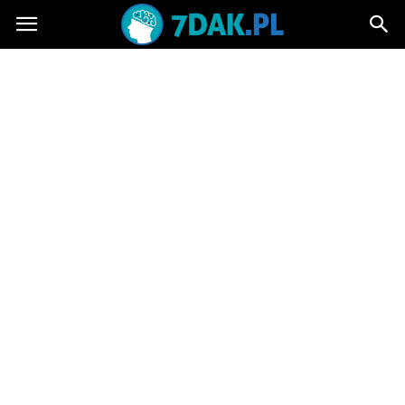
7dak.pl