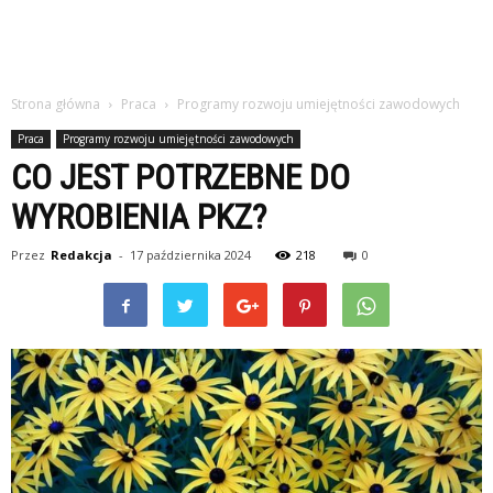
Strona główna
Praca
Programy rozwoju umiejętności zawodowych
Praca
Programy rozwoju umiejętności zawodowych
CO JEST POTRZEBNE DO
WYROBIENIA PKZ?
Przez
Redakcja
-
17 października 2024
218
0