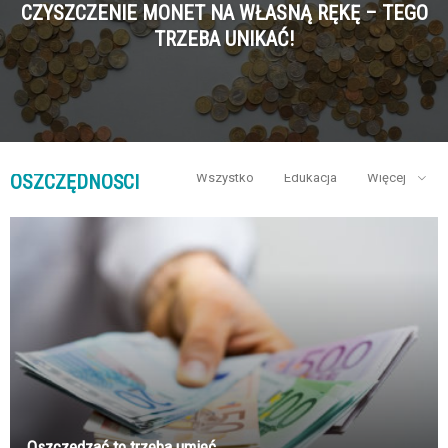
CZYSZCZENIE MONET NA WŁASNĄ RĘKĘ – TEGO
TRZEBA UNIKAĆ!
OSZCZĘDNOŚCI
Wszystko
Edukacja
Więcej
Oszczędzać to trzeba umieć