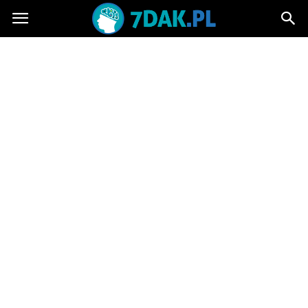
7dak.pl