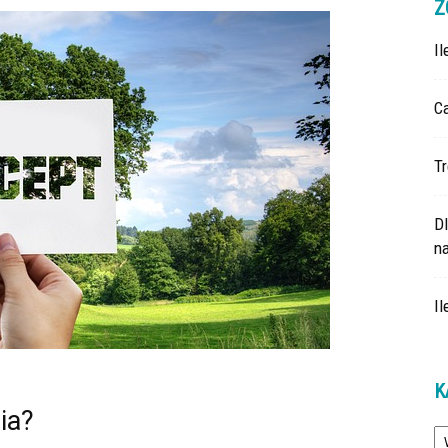
Z
I
Ca
Tr
D
na
Il
K
ia?
Ka