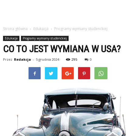
Strona główna
Edukacja
Programy wymiany studenckiej
Edukacja
Programy wymiany studenckiej
CO TO JEST WYMIANA W USA?
Przez
Redakcja
-
5 grudnia 2024
295
0