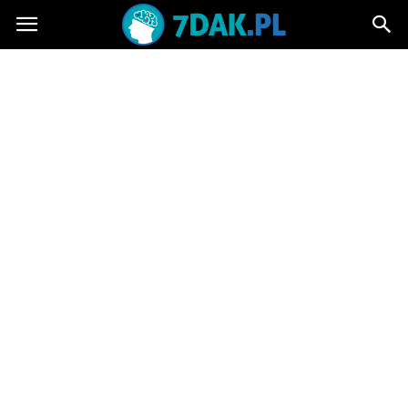
7dak.pl