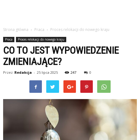
Strona główna
Praca
Proces relokacji do nowego kraju
Praca
Proces relokacji do nowego kraju
CO TO JEST WYPOWIEDZENIE
ZMIENIAJĄCE?
Przez
Redakcja
-
25 lipca 2025
247
0