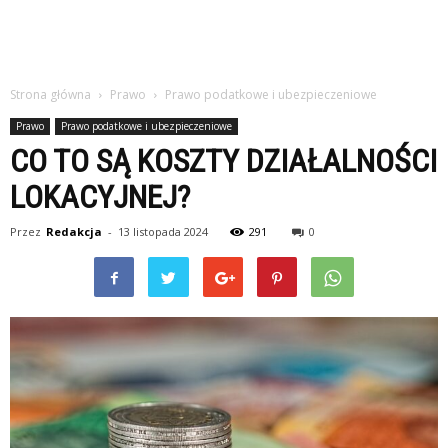
Strona główna
Prawo
Prawo podatkowe i ubezpieczeniowe
Prawo
Prawo podatkowe i ubezpieczeniowe
CO TO SĄ KOSZTY DZIAŁALNOŚCI
LOKACYJNEJ?
Przez
Redakcja
-
13 listopada 2024
291
0