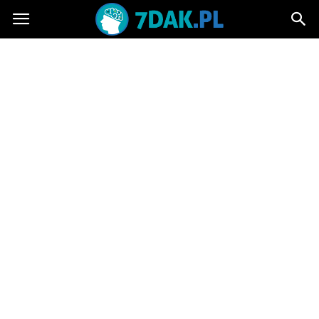
7dak.pl