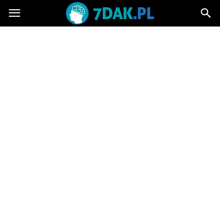
7dak.pl