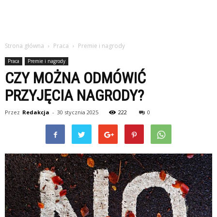
Strona główna
Praca
Premie i nagrody
Praca
Premie i nagrody
CZY MOŻNA ODMÓWIĆ
PRZYJĘCIA NAGRODY?
Przez
Redakcja
-
30 stycznia 2025
222
0