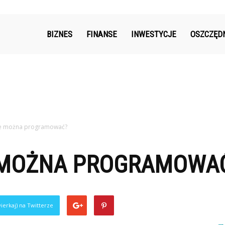
k.pl
BIZNES
FINANSE
INWESTYCJE
OSZCZĘD
le można programować?
 MOŻNA PROGRAMOWA
ierkaj) na Twitterze