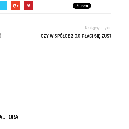
ter
Następny artykuł
Ć
CZY W SPÓŁCE Z O.O PŁACI SIĘ ZUS?
 AUTORA