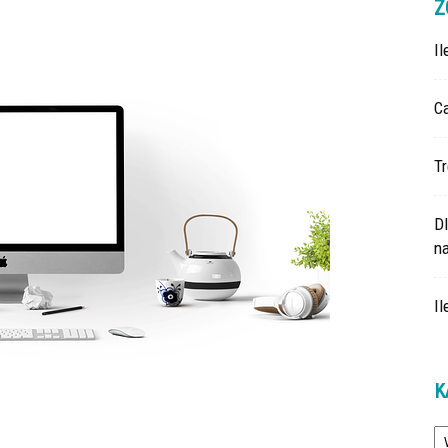
Z
I
Ca
Tr
D
na
Il
K
Ka