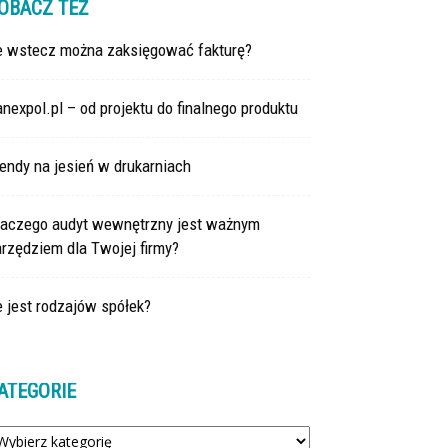
OBACZ TEŻ
le wstecz można zaksięgować fakturę?
nexpol.pl – od projektu do finalnego produktu
endy na jesień w drukarniach
laczego audyt wewnętrzny jest ważnym
rzędziem dla Twojej firmy?
e jest rodzajów spółek?
ATEGORIE
tegorie