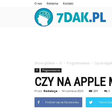
O nas
Reklama
Kontakt
7da
Strona główna
IT
Programowanie
Czy na App
IT
Programowanie
CZY NA APPLE
Przez
Redakcja
-
14 czerwca 2025
231
0
Podziel się na Facebooku
Tweet (Ćw