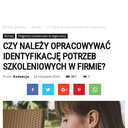
Strona główna
Biznes
Programy szkoleniowe w organizacji
Biznes
Programy szkoleniowe w organizacji
CZY NALEŻY OPRACOWYWAĆ
IDENTYFIKACJĘ POTRZEB
SZKOLENIOWYCH W FIRMIE?
Przez
Redakcja
-
26 listopada 2024
387
0