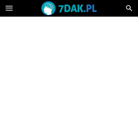
7dak.pl