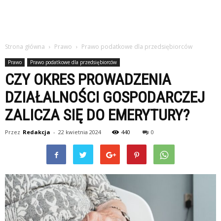
Strona główna
Prawo
Prawo podatkowe dla przedsiębiorców
Prawo
Prawo podatkowe dla przedsiębiorców
CZY OKRES PROWADZENIA
DZIAŁALNOŚCI GOSPODARCZEJ
ZALICZA SIĘ DO EMERYTURY?
Przez
Redakcja
-
22 kwietnia 2024
440
0