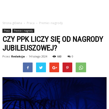
Strona główna
Praca
Premie i nagrody
Praca
Premie i nagrody
CZY PPK LICZY SIĘ OD NAGRODY
JUBILEUSZOWEJ?
Przez
Redakcja
-
14 lutego 2024
660
0