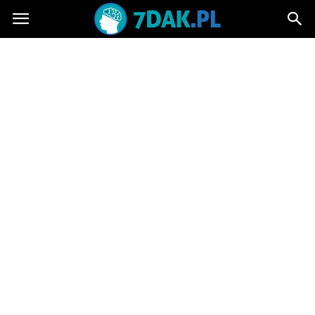
7dak.pl