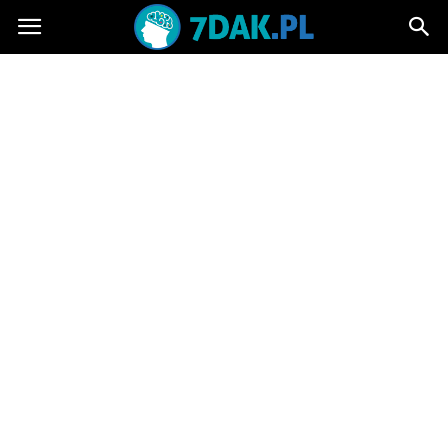
7dak.pl