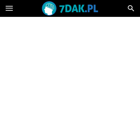
7dak.pl