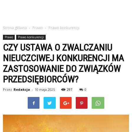
Strona główna
Prawo
Prawo konkurencji
Prawo
Prawo konkurencji
CZY USTAWA O ZWALCZANIU
NIEUCZCIWEJ KONKURENCJI MA
ZASTOSOWANIE DO ZWIĄZKÓW
PRZEDSIĘBIORCÓW?
Przez
Redakcja
-
10 maja 2025
297
0